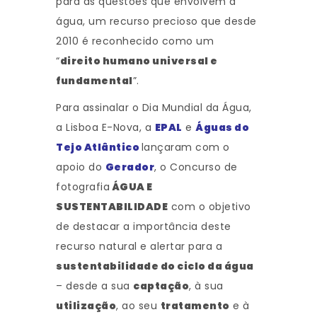
para as questões que envolvem a
água, um recurso precioso que desde
2010 é reconhecido como um
“
direito humano universal e
fundamental
”.
Para assinalar o Dia Mundial da Água,
a Lisboa E-Nova, a
EPAL
e
Águas do
Tejo Atlântico
lançaram com o
apoio do
Gerador
, o Concurso de
fotografia
ÁGUA E
SUSTENTABILIDADE
com o objetivo
de destacar a importância deste
recurso natural e alertar para a
sustentabilidade do ciclo da água
– desde a sua
captação
, à sua
utilização
, ao seu
tratamento
e à