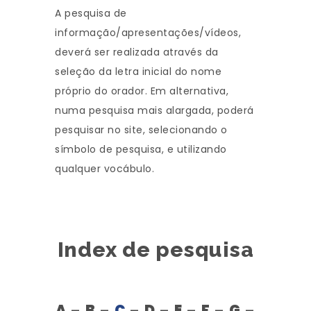
A pesquisa de
informação/apresentações/vídeos,
deverá ser realizada através da
seleção da letra inicial do nome
próprio do orador. Em alternativa,
numa pesquisa mais alargada, poderá
pesquisar no site, selecionando o
símbolo de pesquisa, e utilizando
qualquer vocábulo.
Index de pesquisa
A
–
B
–
C
–
D
–
E
–
F
–
G
–