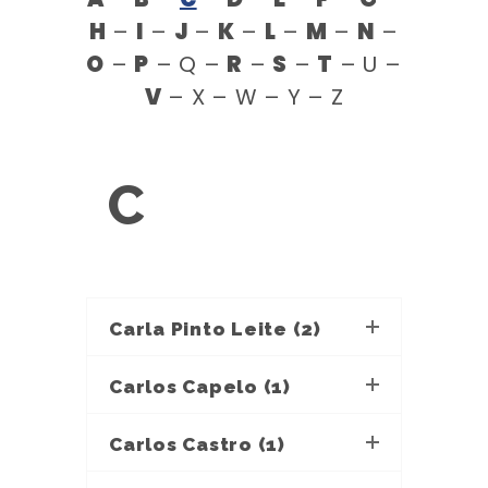
H
–
I
–
J
–
K
–
L
–
M
–
N
–
O
–
P
– Q –
R
–
S
–
T
– U –
V
– X – W – Y – Z
C
Carla Pinto Leite (2)
Carlos Capelo (1)
Carlos Castro (1)