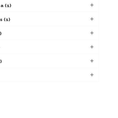
a (1)
 (1)
)
)
)