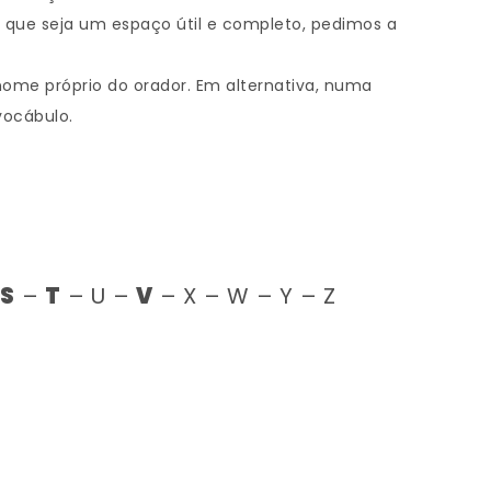
 que seja um espaço útil e completo, pedimos a
 nome próprio do orador. Em alternativa, numa
vocábulo.
–
S
–
T
– U –
V
– X – W – Y – Z