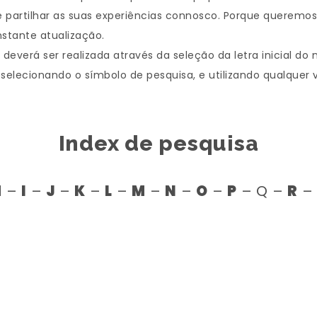
 partilhar as suas experiências connosco. Porque queremos
stante atualização.
everá ser realizada através da seleção da letra inicial do
 selecionando o símbolo de pesquisa, e utilizando qualquer 
Index de pesquisa
H
–
I
–
J
–
K
–
L
–
M
–
N
–
O
–
P
– Q –
R