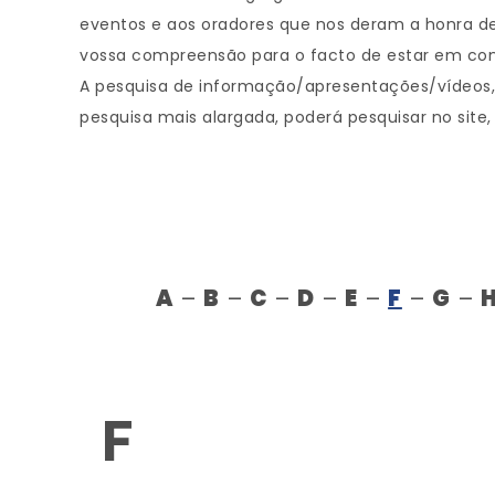
eventos e aos oradores que nos deram a honra de
vossa compreensão para o facto de estar em con
A pesquisa de informação/apresentações/vídeos, d
pesquisa mais alargada, poderá pesquisar no site,
A
–
B
–
C
–
D
–
E
–
F
–
G
–
F