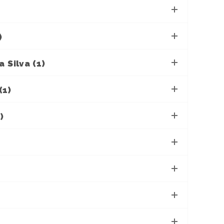
)
 Silva (1)
(1)
)