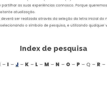
 partilhar as suas experiências connosco. Porque queremos
stante atualização.
everá ser realizada através da seleção da letra inicial do
 selecionando o símbolo de pesquisa, e utilizando qualquer 
Index de pesquisa
H
–
I
–
J
–
K
–
L
–
M
–
N
–
O
–
P
– Q –
R