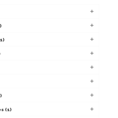
)
1)
)
)
)
s (1)