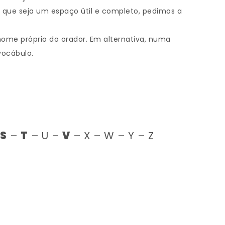
 que seja um espaço útil e completo, pedimos a
 nome próprio do orador. Em alternativa, numa
vocábulo.
–
S
–
T
– U –
V
– X – W – Y – Z