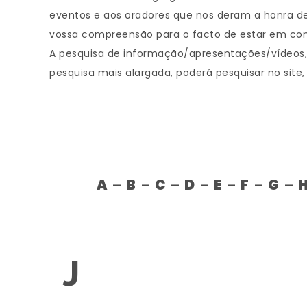
eventos e aos oradores que nos deram a honra de
vossa compreensão para o facto de estar em con
A pesquisa de informação/apresentações/vídeos, d
pesquisa mais alargada, poderá pesquisar no site,
A
–
B
–
C
–
D
–
E
–
F
–
G
–
J