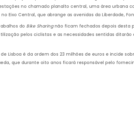
estações no chamado planalto central, uma área urbana com
eis no Eixo Central, que abrange as avenidas da Liberdade, Fo
trabalhos do
Bike Sharing
não ficam fechados depois desta pr
ilização pelos ciclistas e as necessidades sentidas ditarã
de Lisboa é da ordem dos 23 milhões de euros e incide sob
eda, que durante oito anos ficará responsável pelo fornec