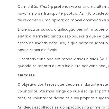
Com o
Bike Sharing
pretende-se criar uma altern
novo meio de transporte público. As 1410 bicicle
de recorrer a uma aplicação móvel chamada
Lis
Entre outras coisas, a aplicação permitirá saber o
elétrica. Permitirá ainda desbloquear a que se qu
estão equipadas com GPS, o que permite saber o 
novas zonas cicláveis.
O tarifário funciona em modalidades diárias (€ 1
quando se recorra a uma bicicleta convencional, 
Em teste
O objetivo dos testes que decorrem durante este 
voluntários. Vai mais longe do que isso: quer part
mês, os voluntários darão as suas próprias suges
As ideias escolhidas serão aplicadas na primeira