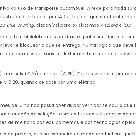
ativa ao uso de transporte automóvel. A rede partilhada 
tas estarão distribuídas por 140 estações, que são também 
boa Bike Sharing
, disponível para os sistemas
Android
e
iOS
.
nde está a bicicleta mais próxima e qual o seu tipo e as co
er levar e bloquear a que se entrega. Numa lógica que deve 
modo como as pessoas se deslocam, bem como os seus horár
0), mensais (€ 15) e anuais (€ 25). Destes valores e por ca
e € 0,20, quando se opte por uma elétrica.
mês de julho não passa apenas por verificar se aquilo que
ilhar a criação de soluções com os futuros utilizadores da re
tões de melhoria dos equipamentos e das tecnologias aplica
 fase do projeto, que se expandirá de modo gradual em quat