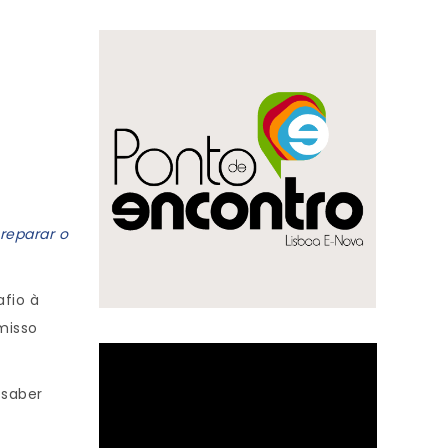
reparar o
fio à
misso
 saber