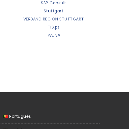
SSP Consult
Stuttgart
VERBAND REGION STUTTGART
TIS.pt
IPA, SA
Português