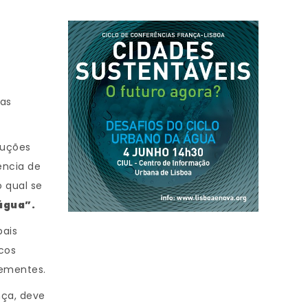
uas
luções
ência de
o qual se
 água”.
pais
cos
rementes.
nça, deve