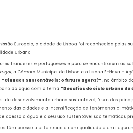
issão Europeia, a cidade de Lisboa foi reconhecida pelas s
ilidade urbana.
tores franceses e portugueses e para se encontrarem as so
rtugal,
a Câmara Municipal de Lisboa e a Lisboa E-Nova – Ag
o
“Cidades Sustentáveis: o futuro agora?”
, no âmbito d
urbano da água com o tema
“Desafios do ciclo urbano da
icas de desenvolvimento urbano sustentável, é um dos princi
imento das cidades e a intensificação de fenómenos climáti
de acesso à água e o seu uso sustentável são temáticas p
odos têm acesso a este recurso com qualidade e em segura