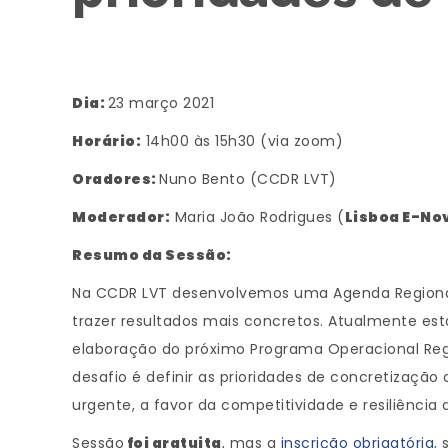
Dia:
23 março 2021
Horário:
14h00 às 15h30 (via zoom)
Oradores:
Nuno Bento (CCDR LVT)
Moderador:
Maria João Rodrigues (
Lisboa E-No
Resumo da Sessão:
Na CCDR LVT desenvolvemos uma Agenda Regiona
trazer resultados mais concretos. Atualmente es
elaboração do próximo Programa Operacional Regi
desafio é definir as prioridades de concretização
urgente, a favor da competitividade e resiliência
Sessão
foi gratuita
, mas a
insc
rição obrigatória
, 