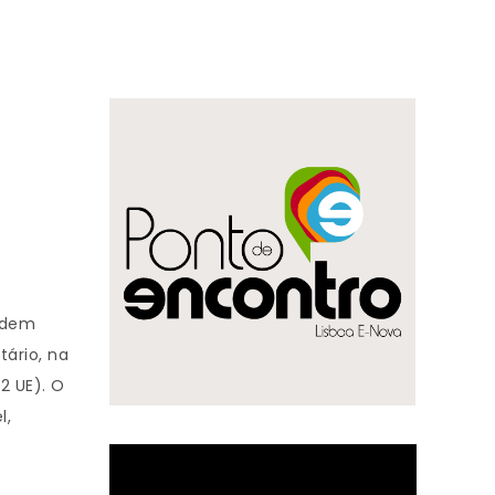
odem
ário, na
2 UE). O
l,