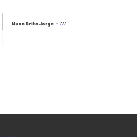
Nuno Brito Jorge
–
CV