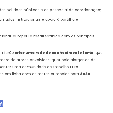
 das políticas públicas e do potencial de coordenação;
madas institucionais e apoio à partilha e
cional, europeu e mediterrânico com os principais
rmitirão
criar uma rede de conhecimento forte
, que
ero de atores envolvidos, quer pelo alargando do
mentar uma comunidade de trabalho Euro-
dos em linha com as metas europeias para
2030
.