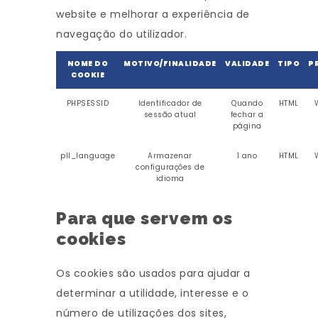
website e melhorar a experiência de
navegação do utilizador.
NOME DO
MOTIVO/FINALIDADE
VALIDADE
TIPO
P
COOKIE
PHPSESSID
Identificador de
Quando
HTML
sessão atual
fechar a
página
pll_language
Armazenar
1 ano
HTML
configurações de
idioma
Para que servem os
cookies
Os cookies são usados para ajudar a
determinar a utilidade, interesse e o
número de utilizações dos sites,