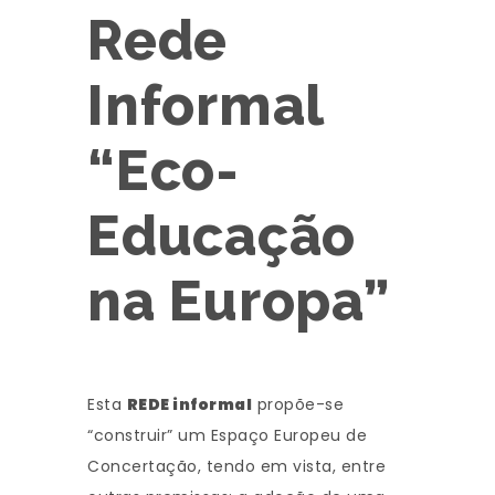
Rede
Informal
“Eco-
Educação
na Europa”
Esta
REDE informal
propõe-se
“construir” um Espaço Europeu de
Concertação, tendo em vista, entre