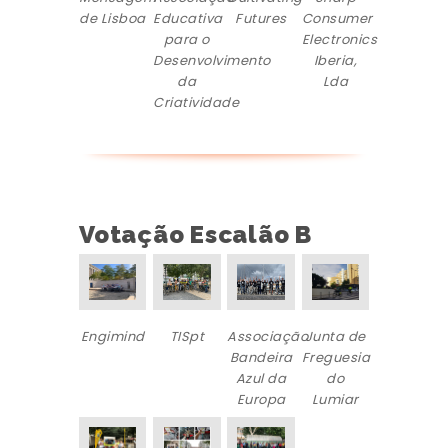
de Lisboa
Educativa
Futures
Consumer
para o
Electronics
Desenvolvimento
Iberia,
da
Lda
Criatividade
Votação Escalão B
Engimind
TISpt
Associação
Junta de
Bandeira
Freguesia
Azul da
do
Europa
Lumiar