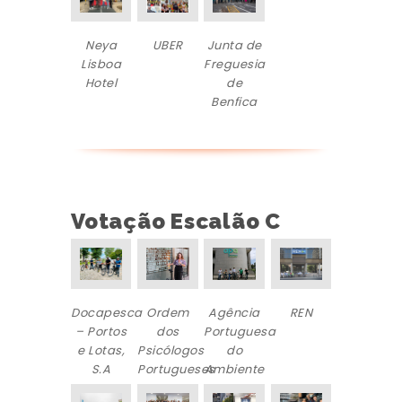
Neya
UBER
Junta de
Lisboa
Freguesia
Hotel
de
Benfica
Votação Escalão C
Docapesca
Ordem
Agência
REN
– Portos
dos
Portuguesa
e Lotas,
Psicólogos
do
S.A
Portugueses
Ambiente