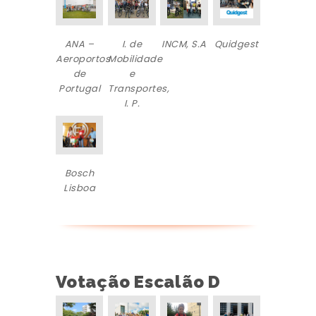
ANA –
I. de
INCM, S.A
Quidgest
Aeroportos
Mobilidade
de
e
Portugal
Transportes,
I. P.
Bosch
Lisboa
Votação Escalão D