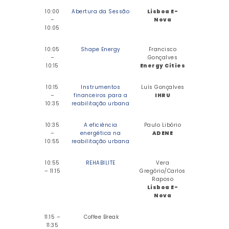
10:00
Abertura da Sessão
Lisboa E-
–
Nova
10:05
10:05
Shape Energy
Francisco
–
Gonçalves
10:15
Energy Cities
10:15
Instrumentos
Luís Gonçalves
–
financeiros para a
IHRU
10:35
reabilitação urbana
10:35
A eficiência
Paulo Libório
–
energética na
ADENE
10:55
reabilitação urbana
10:55
REHABILITE
Vera
– 11:15
Gregório/Carlos
Raposo
Lisboa E-
Nova
11:15 –
Coffee Break
11:35