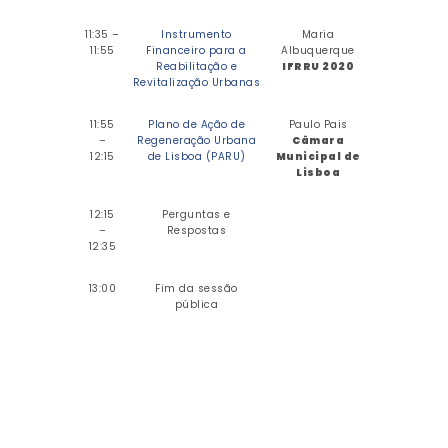
11:35 –
Instrumento
Maria
11:55
Financeiro para a
Albuquerque
Reabilitação e
IFRRU 2020
Revitalização Urbanas
11:55
Plano de Ação de
Paulo Pais
–
Regeneração Urbana
Câmara
12:15
de Lisboa (PARU)
Municipal de
Lisboa
12:15
Perguntas e
–
Respostas
12:35
13:00
Fim da sessão
pública