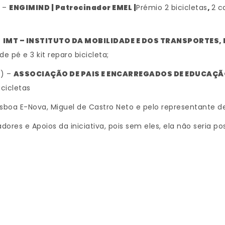
) –
ENGIMIND | Patrocinador EMEL |
Prémio 2 bicicletas
,
2 c
–
IMT – INSTITUTO DA MOBILIDADE E DOS TRANSPORTES, I,P
 pé e 3 kit reparo bicicleta;
o) –
ASSOCIAÇÃO DE PAIS E ENCARREGADOS DE EDUCAÇÃO
icicletas
sboa E-Nova, Miguel de Castro Neto e pelo representante d
es e Apoios da iniciativa, pois sem eles, ela não seria pos