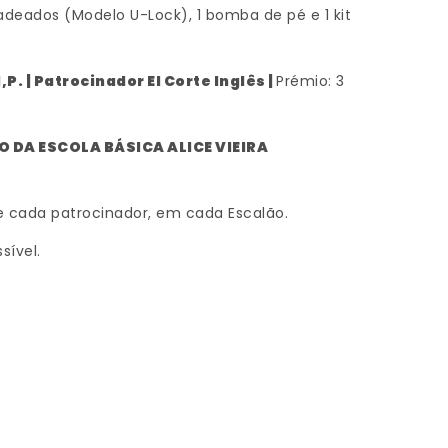
adeados (Modelo U-Lock), 1 bomba de pé e 1 kit
. | Patrocinador El Corte Inglês |
Prémio: 3
 DA ESCOLA BÁSICA ALICE VIEIRA
e cada patrocinador, em cada Escalão.
sível.