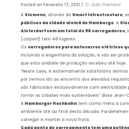
Posted on Fevereiro 17, 2021
/
João Gameiro
A
Siemens
, através da
Smart Infrastructure
, 
públicos da cidade alemã de Hamburgo
. A
Sie
Alsterdorf com um total de 96 carregadores
,
(
carport
) tem 48 lugares.
Os
carregadores para autocarros elétricos q
incluindo a engenharia da solução, e vão ser pr
que esta unidade de produção recebeu até hoje.
“Neste caso, é extremamente satisfatório termos
por termos ido ao encontro dos elevados requisito
são fabricados exclusivamente com eletricidade 
tornar as cidades mais sustentáveis” disse Jean-C
A
Hamburger Hochbahn
tem como meta a conver
ambiente até ao final desta década. Paralelament
carregar e manter a nova frota.
Cada ponto de carregamento tem uma potênci