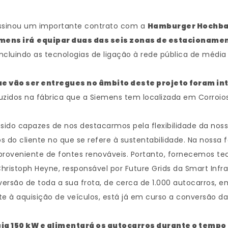
assinou um importante contrato com a
Hamburger Hochb
mens irá
equipar duas das seis zonas de estacionamen
 incluindo as tecnologias de ligação à rede pública de méd
ue vão ser entregues no âmbito deste projeto foram i
oduzidos na fábrica que a Siemens tem localizada em Corr
 sido capazes de nos destacarmos pela flexibilidade da n
s do cliente no que se refere à sustentabilidade. Na nossa 
proveniente de fontes renováveis. Portanto, fornecemos te
hristoph Heyne, responsável por Future Grids da Smart Infr
são de toda a sua frota, de cerca de 1.000 autocarros, em
e à aquisição de veículos, está já em curso a conversão da 
a 150 kW e alimentará os autocarros durante o temp