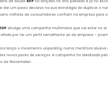
plano de saúde
EDP
foi lançado no ano passado e já foi esco
 dar um passo decisivo na sua estratégia de duplicar o nú
e quatro milhões de consumidores confiam na empresa para 
EDP
divulga uma campanha multimeios que vai estar no ar
scolhida por ter um perfil semelhante ao da empresa – jove
adora lança o movimento unpacking, numa metáfora alusiva
s novos packs de serviços. A campanha foi idealizada pel
rgo da Wavemaker.