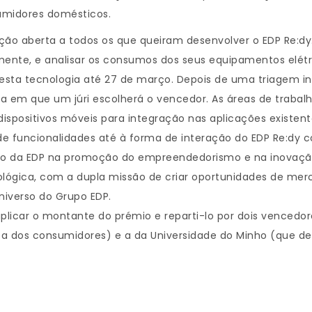
umidores domésticos.
o aberta a todos os que queiram desenvolver o EDP Re:dy. E
amente, e analisar os consumos dos seus equipamentos elét
 esta tecnologia até 27 de março. Depois de uma triagem i
ura em que um júri escolherá o vencedor. As áreas de trab
dispositivos móveis para integração nas aplicações existen
de funcionalidades até à forma de interação do EDP Re:dy c
o da EDP na promoção do empreendedorismo e na inovação 
ica, com a dupla missão de criar oportunidades de mercado
iverso do Grupo EDP.
duplicar o montante do prémio e reparti-lo por dois vencedor
sa dos consumidores) e a da Universidade do Minho (que 