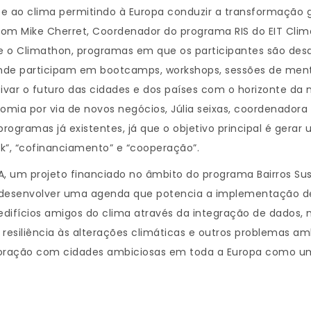
 ao clima permitindo à Europa conduzir a transformação gl
om Mike Cherret, Coordenador do programa RIS do EIT Clim
 e o Climathon, programas em que os participantes são desa
nde participam em bootcamps, workshops, sessões de mento
etivar o futuro das cidades e dos países com o horizonte da
omia por via de novos negócios, Júlia seixas, coordenadora
programas já existentes, já que o objetivo principal é ger
k”, “cofinanciamento” e “cooperação”.
 um projeto financiado no âmbito do programa Bairros Suste
de desenvolver uma agenda que potencia a implementação de
edifícios amigos do clima através da integração de dados, n
resiliência às alterações climáticas e outros problemas am
boração com cidades ambiciosas em toda a Europa como um