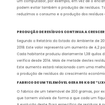
um computador, por exemplo, em vez de o encamin
podem evitar também a produção de resíduos. T
reduzimos o consumo e a produção dos resíduos 
PRODUÇÃO DE RESÍDUOS CONTINUA A CRESCER
Segundo o Relatório do Estado do Ambiente de 201
2018. Este valor representa um aumento de 4,2 po
Cada habitante produziu diariamente 1,38 quilos 
verifica desde 2014. Mais de metade destes resíd
Este aumento estará relacionado com uma melhoria
a produção de resíduos do crescimento económic
FABRICO DE UM TELEMÓVEL GERA 86 KG DE “LIX
O fabrico de um telemóvel de 200 gramas, por exe
que tornem visíveis de forma a que cada um fiqu
A evolução deste fluxo específico de resíduos é