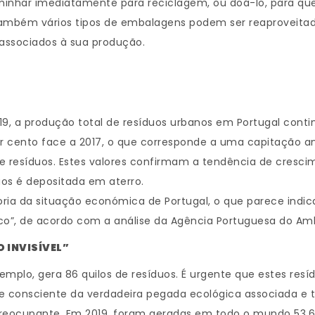
har imediatamente para reciclagem, ou doá-lo, para que si
ambém vários tipos de embalagens podem ser reaproveitad
associados à sua produção.
9, a produção total de resíduos urbanos em Portugal conti
r cento face a 2017, o que corresponde a uma capitação anu
de resíduos. Estes valores confirmam a tendência de cresc
uos é depositada em aterro.
 da situação económica de Portugal, o que parece indicar 
o”, de acordo com a análise da Agência Portuguesa do Am
O INVISÍVEL”
mplo, gera 86 quilos de resíduos. É urgente que estes resí
e consciente da verdadeira pegada ecológica associada e 
 preocupante. Em 2019, foram geradas em todo o mundo 53,