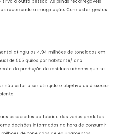
rva a outra pessoa. As pilhas recarregáveis
as recorrendo à imaginação. Com estes gestos
nental atingiu os 4,94 milhões de toneladas em
al de 505 quilos por habitante/ ano.
imento da produção de resíduos urbanos que se
não estar a ser atingido o objetivo de dissociar
biente.
duos associados ao fabrico dos vários produtos
tome decisões informadas na hora de consumir.
6 milhões de toneladas de equipamentos