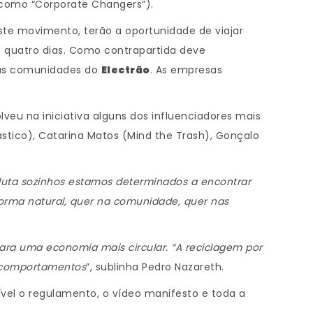
 como “Corporate Changers”).
ste movimento, terão a oportunidade de viajar
de quatro dias. Como contrapartida deve
 as comunidades do
Electrão
. As empresas
eu na iniciativa alguns dos influenciadores mais
lástico), Catarina Matos (Mind the Trash), Gonçalo
 luta sozinhos estamos determinados a encontrar
orma natural, quer na comunidade, quer nas
ra uma economia mais circular. “A reciclagem por
s comportamentos
”, sublinha Pedro Nazareth.
nível o regulamento, o vídeo manifesto e toda a