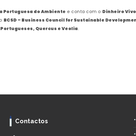
a Portuguesa do Ambiente
e conta com o
Dinheiro Viv
 o
BCSD – Business Council for Sustainable Developmen
s Portugueses, Quercus e Veolia
.
Contactos