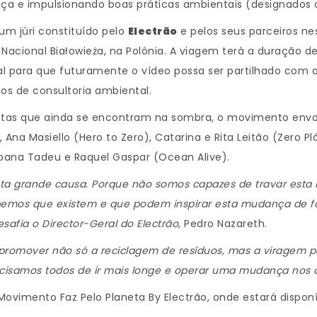
ça e impulsionando boas práticas ambientais (designados
m júri constituído pelo
Electrão
e pelos seus parceiros ne
 Nacional Białowieża, na Polónia. A viagem terá a duração 
l para que futuramente o vídeo possa ser partilhado com
os de consultoria ambiental.
istas que ainda se encontram na sombra, o movimento envolv
 Ana Masiello (Hero to Zero), Catarina e Rita Leitão (Zero P
Joana Tadeu e Raquel Gaspar (Ocean Alive).
sta grande causa. Porque não somos capazes de travar esta
bemos que existem e que podem inspirar esta mudança de f
fia o Director-Geral do Electrão,
Pedro Nazareth.
promover não só a reciclagem de resíduos, mas a viragem pa
Precisamos todos de ir mais longe e operar uma mudança no
l Movimento Faz Pelo Planeta By Electrão, onde estará dispo