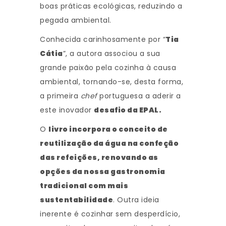
boas práticas ecológicas, reduzindo a
pegada ambiental.
Conhecida carinhosamente por “
Tia
Cátia
”, a autora associou a sua
grande paixão pela cozinha à causa
ambiental, tornando-se, desta forma,
a primeira
chef
portuguesa a aderir a
este inovador
desafio da EPAL.
O
livro incorpora o conceito de
reutilização da água na confeção
das refeições, renovando as
opções da nossa gastronomia
tradicional com mais
sustentabilidade
. Outra ideia
inerente é cozinhar sem desperdício,