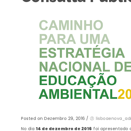
Posted on Dezembro 29, 2016
/
lisboaenova_a
No dia
14 de dezembro de 2016
foi apresentado 