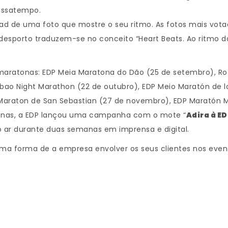
passatempo.
load de uma foto que mostre o seu ritmo. As fotos mais vota
desporto traduzem-se no conceito “Heart Beats. Ao ritmo da 
aratonas: EDP Meia Maratona do Dão (25 de setembro), Rock
bao Night Marathon (22 de outubro), EDP Meio Maratón de l
 Maraton de San Sebastian (27 de novembro), EDP Maratón 
tonas, a EDP lançou uma campanha com o mote “
Adira à E
no ar durante duas semanas em imprensa e digital.
a forma de a empresa envolver os seus clientes nos event