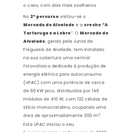
o caso, com dias mais soalheiros.
No
2º percurso
visitou-se o
Mercado de Alvalade
e a
creche “A
Tartaruga e a Lebre
”. O
Mercado de
Alvalade
, gerido pela Junta de
Freguesia de Alvalade, tem instalado
na sua cobertura uma central
fotovoltaica dedicada à produção de
energia elétrica para autoconsumo
(UPAC) com uma potência de cerca
de 60 kW pico, distribuídos por 146
módulos de 410 W, com 132 células de
silício monocristalino, ocupando uma
2
área de aproximadamente 300 m
.
Esta UPAC iniciou o seu