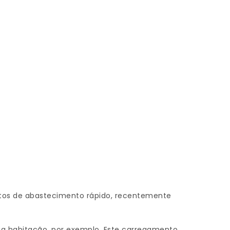
ostos de abastecimento rápido, recentemente
sua habitação, por exemplo. Este carregamento