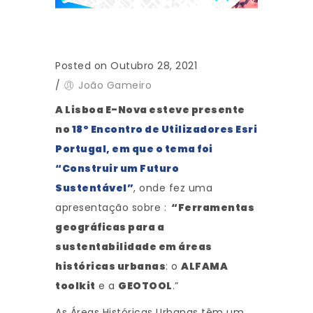
Posted on Outubro 28, 2021
/
João Gameiro
A Lisboa E-Nova
esteve presente
no
18º Encontro de Utilizadores Esri
Portugal,
em que o tema foi
“Construir um Futuro
Sustentável”
, onde fez uma
apresentação sobre :
“Ferramentas
geográficas para a
sustentabilidade em áreas
históricas urbanas
: o
ALFAMA
toolkit
e a
GEOTOOL
.”
As Áreas Históricas Urbanas têm um