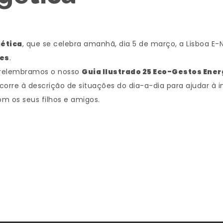
gética
, que se celebra amanhã, dia 5 de março, a Lisboa E-
tes
.
, relembramos o nosso
Guia Ilustrado 25 Eco-Gestos Ener
ecorre à descrição de situações do dia-a-dia para ajudar à
om os seus filhos e amigos.