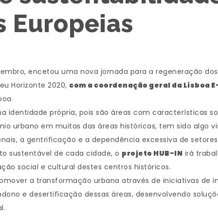
s Europeias
setembro, encetou uma nova jornada para a regeneração dos 
eu Horizonte 2020,
com a coordenação geral da Lisboa 
boa.
identidade própria, pois são áreas com características soci
io urbano em muitas das áreas históricas, tem sido algo vi
ionais, a gentrificação e a dependência excessiva de setor
to sustentável de cada cidade, o
projeto HUB-IN
irá traba
o social e cultural destes centros históricos.
romover a transformação urbana através de iniciativas de
dono e desertificação dessas áreas, desenvolvendo soluçõ
l.