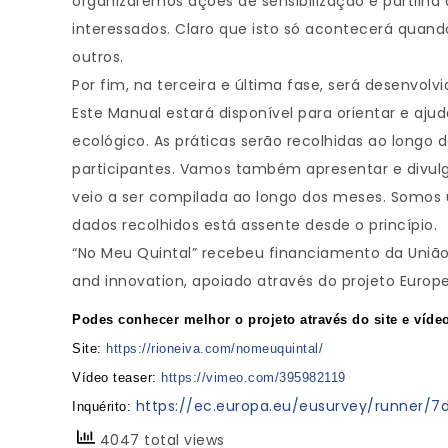
organizaremos ações de sensibilização e partilha
interessados. Claro que isto só acontecerá quand
outros.
Por fim, na terceira e última fase, será desenvol
Este Manual estará disponível para orientar e ajud
ecológico. As práticas serão recolhidas ao longo 
participantes. Vamos também apresentar e divulg
veio a ser compilada ao longo dos meses. Somos u
dados recolhidos está assente desde o princípio.
“No Meu Quintal” recebeu financiamento da União
and innovation, apoiado através do projeto Europ
Podes conhecer melhor o projeto através do site e víd
Site:
https://rioneiva.com/nomeuquintal/
Vídeo teaser:
https://vimeo.com/395982119
https://ec.europa.eu/eusurvey/runner
Inquérito:
4047 total views