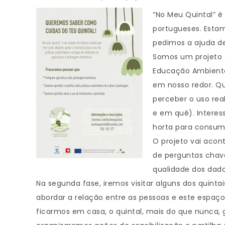
“No Meu Quintal” é
portugueses. Estam
pedimos a ajuda d
Somos um projeto 
Educação Ambienta
em nosso redor. Qu
perceber o uso real
e em quê). Intere
horta para consumo
O projeto vai acon
de perguntas chave
qualidade dos dado
Na segunda fase, iremos visitar alguns dos quinta
abordar a relação entre as pessoas e este espaç
ficarmos em casa, o quintal, mais do que nunca, 