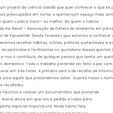
 um projeto de ciência cidadã que quer conhecer o que se p
os preocupados em tornar o quintal num espaço mais verde 
e quem cuida e trata— ou melhor, de quem o habita.
da Rio Neiva – Associação de Defesa do Ambiente em parc
l de Esposende. Desde Fevereiro que estamos a conhecer o
eremos recolher hábitos, rotinas, práticas sustentáveis e
 de pesticidas e fertilizantes no quotidiano desses quintais
ssa-nos o contributo de qualquer pessoa que tenha um qui
 doméstico. Todo o trabalho pretende ser feito a par com 
tecer em três fases. A primeira será a de recolha de infor
 para aquilo que pretendemos saber. Quanto maior o númer
s recolhidos.
is inscritos e realizar um documentário que pretende
o. Numa altura em que nos é pedido a todos para
ganha especial importância. Ainda nesta fase,