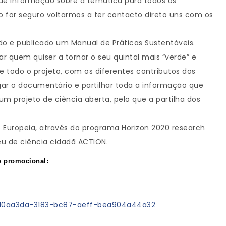
 de informação sobre a temática para todos os
o for seguro voltarmos a ter contacto direto uns com os
vido e publicado um Manual de Práticas Sustentáveis.
ar quem quiser a tornar o seu quintal mais “verde” e
de todo o projeto, com os diferentes contributos dos
ar o documentário e partilhar toda a informação que
m projeto de ciência aberta, pelo que a partilha dos
 Europeia, através do programa Horizon 2020 research
eu de ciência cidadã ACTION.
eo promocional:
/7d0aa3da-3183-bc87-aeff-bea904a44a32