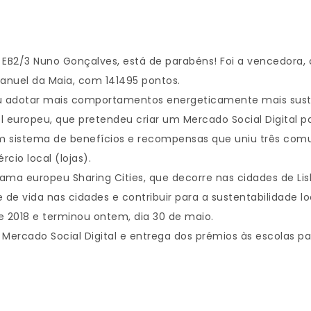
 EB2/3 Nuno Gonçalves, está de parabéns! Foi a vencedora,
Manuel da Maia, com 141495 pontos.
iu adotar mais comportamentos energeticamente mais sust
ível europeu, que pretendeu criar um Mercado Social Digit
m sistema de benefícios e recompensas que uniu três comu
cio local (lojas).
ma europeu Sharing Cities, que decorre nas cidades de Lisb
de vida nas cidades e contribuir para a sustentabilidade lo
e 2018 e terminou ontem, dia 30 de maio.
ercado Social Digital e entrega dos prémios às escolas par