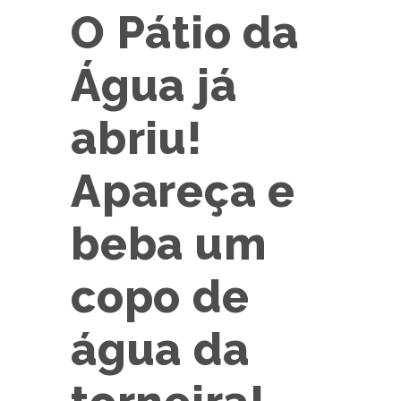
O Pátio da
Água já
abriu!
Apareça e
beba um
copo de
água da