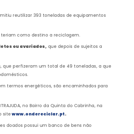
ermitiu reutilizar 393 toneladas de equipamentos
 teriam como destino a reciclagem.
letos ou avariados,
que depois de sujeitos a
, que perfizeram um total de 49 toneladas, a que
rodomésticos.
 em termos energéticos, são encaminhados para
TRAJUDA, no Bairro da Quinta do Cabrinha, na
 site
www.ondereciclar.pt
.
ares doados possui um banco de bens não