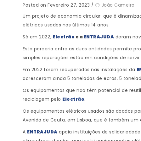
Posted on Fevereiro 27, 2023
/
João Gameiro
Um projeto de economia circular, que é dinamiz
elétricos usados nos últimos 14 anos.
Só em 2022,
Electrão
e a
ENTRAJUDA
deram nova
Esta parceria entre as duas entidades permite p
simples reparações estão em condições de servir
Em 2022 foram recuperados nas instalações da
E
acresceram ainda 5 toneladas de ecrãs, 5 tonela
Os equipamentos que não têm potencial de reuti
reciclagem pelo
Electrão
.
Os equipamentos elétricos usados são doados por 
Avenida de Ceuta, em Lisboa, que é também um do
A
ENTRAJUDA
apoia instituições de solidarieda
alimentares doados, que inclui equipamentos elét