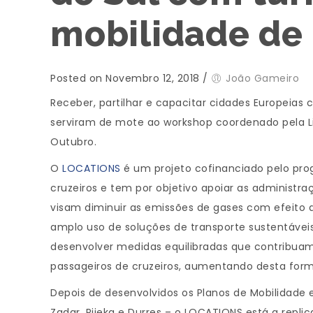
mobilidade de
Posted on Novembro 12, 2018
/
João Gameiro
Receber, partilhar e capacitar cidades Europeias
serviram de mote ao workshop coordenado pela Li
Outubro.
O
LOCATIONS
é um projeto cofinanciado pelo pro
cruzeiros e tem por objetivo apoiar as administra
visam diminuir as emissões de gases com efeito 
amplo uso de soluções de transporte sustentáveis
desenvolver medidas equilibradas que contribuam
passageiros de cruzeiros, aumentando desta forma
Depois de desenvolvidos os Planos de Mobilidade e
Zadar, Rijeka e Durres – o LOCATIONS está a repl