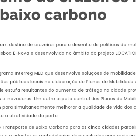
 baixo carbono
 com destino de cruzeiros para o desenho de politicas de m
sboa E-Nova e desenvolvido no âmbito do projeto LOCATION
grama Interreg MED que desenvolve soluções de mobilidad
ções públicas locais na elaboração de Planos de Mobilidade 
de estufa resultantes do aumento de tráfego na cidade pro
 e inovadoras. Um outro aspeto central dos Planos de Mobi
 para simultaneamente melhorar a qualidade de vida dos ci
 a atratividade do porto.
 Transporte de Baixo Carbono para as cinco cidades parceira
icar e a adaptar as metodologias desenvolvidas para mais on