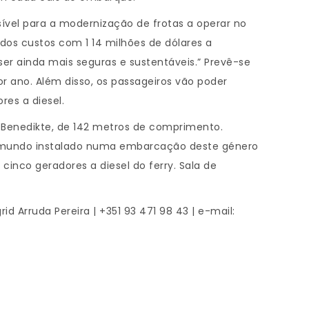
sível para a modernização de frotas a operar no
dos custos com 1 14 milhões de dólares a
r ainda mais seguras e sustentáveis.” Prevê-se
 ano. Além disso, os passageiros vão poder
res a diesel.
s Benedikte, de 142 metros de comprimento.
o mundo instalado numa embarcação deste género
inco geradores a diesel do ferry. Sala de
rid Arruda Pereira | +351 93 471 98 43 | e-mail: