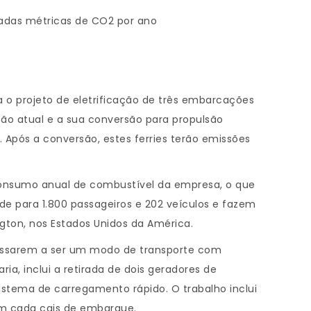
ladas métricas de CO2 por ano
 o projeto de eletrificação de três embarcações
são atual e a sua conversão para propulsão
Após a conversão, estes ferries terão emissões
o consumo anual de combustível da empresa, o que
e para 1.800 passageiros e 202 veículos e fazem
ngton, nos Estados Unidos da América.
 passarem a ser um modo de transporte com
a, inclui a retirada de dois geradores de
stema de carregamento rápido. O trabalho inclui
m cada cais de embarque.