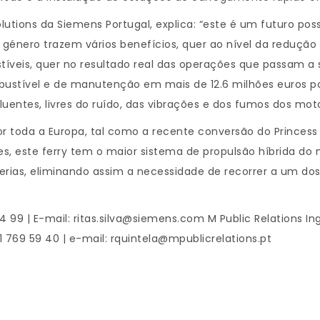
lutions da Siemens Portugal, explica: “este é um futuro pos
 género trazem vários benefícios, quer ao nível da redução 
is, quer no resultado real das operações que passam a se
stível e de manutenção em mais de 12.6 milhões euros por
entes, livres do ruído, das vibrações e dos fumos dos moto
por toda a Europa, tal como a recente conversão do Princes
, este ferry tem o maior sistema de propulsão híbrida d
rias, eliminando assim a necessidade de recorrer a um dos c
24 99 | E-mail: ritas.silva@siemens.com M Public Relations Ing
1 769 59 40 | e-mail: rquintela@mpublicrelations.pt