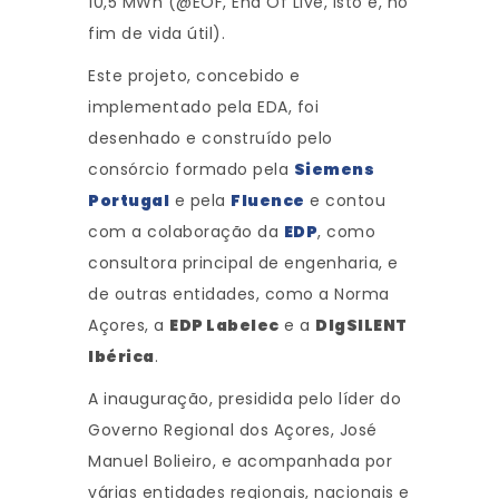
10,5 MWh (@EOF, End Of Live, isto é, no
fim de vida útil).
Este projeto, concebido e
implementado pela EDA, foi
desenhado e construído pelo
consórcio formado pela
Siemens
Portugal
e pela
Fluence
e contou
com a colaboração da
EDP
, como
consultora principal de engenharia, e
de outras entidades, como a Norma
Açores, a
EDP Labelec
e a
DIgSILENT
Ibérica
.
A inauguração, presidida pelo líder do
Governo Regional dos Açores, José
Manuel Bolieiro, e acompanhada por
várias entidades regionais, nacionais e