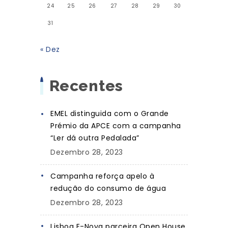
24
25
26
27
28
29
30
31
« Dez
Recentes
EMEL distinguida com o Grande
Prémio da APCE com a campanha
“Ler dá outra Pedalada”
Dezembro 28, 2023
Campanha reforça apelo à
redução do consumo de água
Dezembro 28, 2023
Lisboa E-Nova parceira Open House