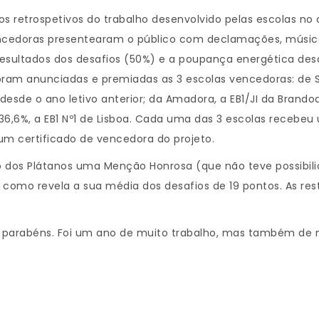
os retrospetivos do trabalho desenvolvido pelas escolas no a
vencedoras presentearam o público com declamações, música
esultados dos desafios (50%) e a poupança energética desde
Foram anunciadas e premiadas as 3 escolas vencedoras: de S
 desde o ano letivo anterior; da Amadora, a EB1/JI da Bran
6,6%, a EB1 Nº1 de Lisboa. Cada uma das 3 escolas recebeu 
um certificado de vencedora do projeto.
gio dos Plátanos uma Menção Honrosa (que não teve possibil
como revela a sua média dos desafios de 19 pontos. As re
 de parabéns. Foi um ano de muito trabalho, mas também de