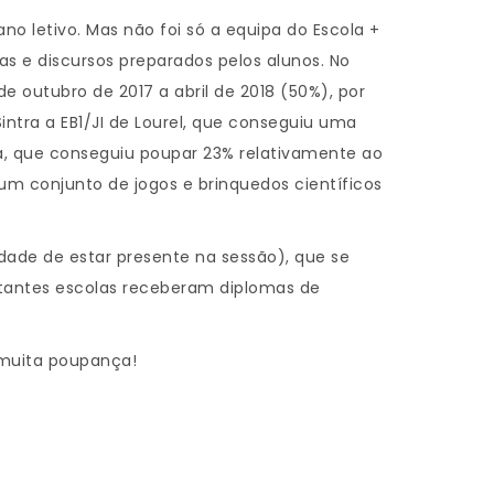
no letivo. Mas não foi só a equipa do Escola +
s e discursos preparados pelos alunos. No
 outubro de 2017 a abril de 2018 (50%), por
intra a EB1/JI de Lourel, que conseguiu uma
doa, que conseguiu poupar 23% relativamente ao
um conjunto de jogos e brinquedos científicos
idade de estar presente na sessão), que se
stantes escolas receberam diplomas de
 muita poupança!